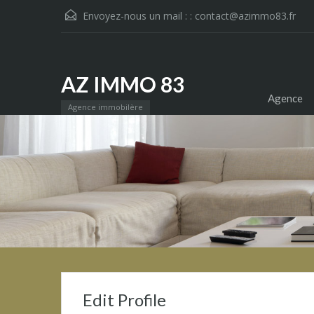
Envoyez-nous un mail : :
contact@azimmo83.fr
AZ IMMO 83
Agence
Agence immobilère
Edit Profile