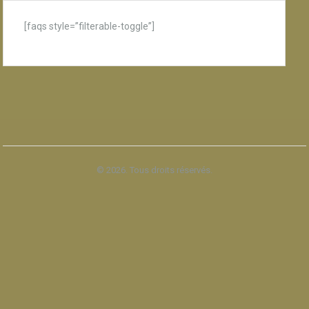
[faqs style=”filterable-toggle”]
© 2026. Tous droits réservés.