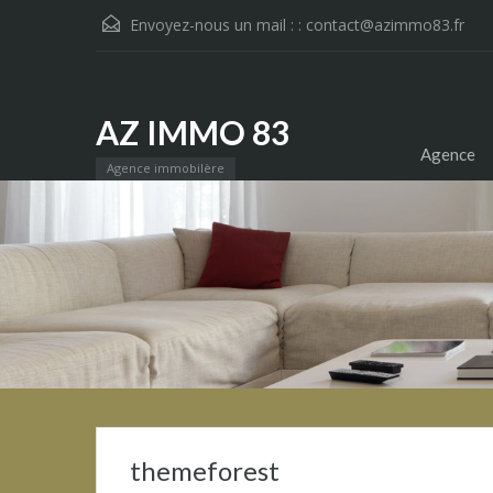
Envoyez-nous un mail : :
contact@azimmo83.fr
AZ IMMO 83
Agence
Agence immobilère
themeforest