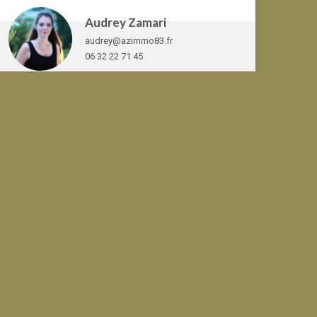
Audrey Zamari
audrey@azimmo83.fr
06 32 22 71 45