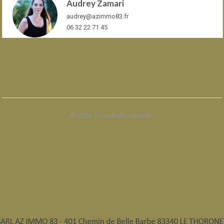
Audrey Zamari
audrey@azimmo83.fr
06 32 22 71 45
© 2026. Tous droits réservés.