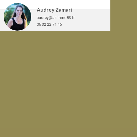
Audrey Zamari
audrey@azimmo83.fr
06 32 22 71 45