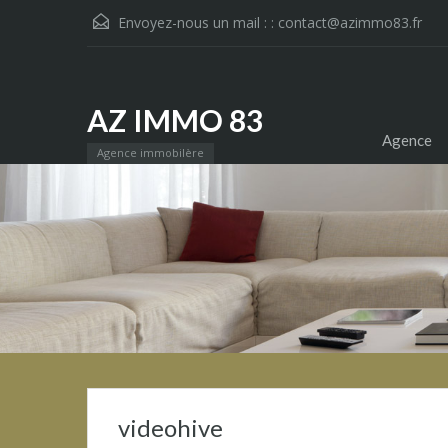
Envoyez-nous un mail : :
contact@azimmo83.fr
AZ IMMO 83
Agence
Agence immobilère
videohive