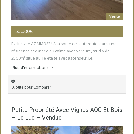
Vente
55,000€
Exclusivité AZIMMO83 ! A la sortie de l’autoroute, dans une
résidence sécurisée au calme avec verdure, studio de
25.50m² situé au 1e étage avec ascenseur.Le…
Plus d'informations
Ajoute pour Comparer
Petite Propriété Avec Vignes AOC Et Bois
– Le Luc – Vendue !