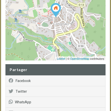
Leaflet
| ©
OpenStreetMap
contributors
Partager
Facebook
Twitter
WhatsApp