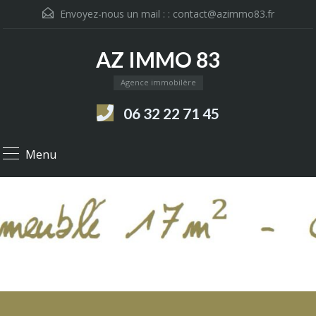
Envoyez-nous un mail : :
contact@azimmo83.fr
AZ IMMO 83
Agence immobilère
06 32 22 71 45
Menu