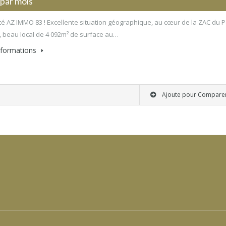
 par mois
ité AZ IMMO 83 ! Excellente situation géographique, au cœur de la ZAC du 
 beau local de 4 092m² de surface au…
informations
Ajoute pour Compare