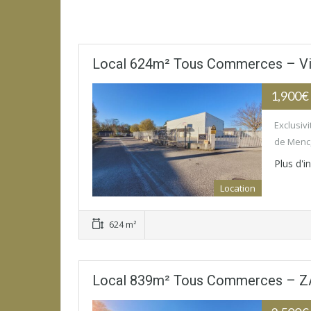
Local 624m² Tous Commerces – Vi
1,900
Exclusiv
de Menc,
Plus d'
Location
624 m²
Local 839m² Tous Commerces – ZA