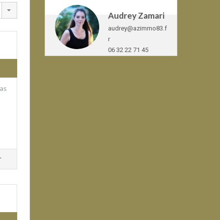
Audrey Zamari
audrey@azimmo83.f
r
06 32 22 71 45
Pas
r