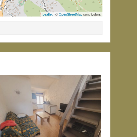
Leaflet
| ©
OpenStreetMap
contributors