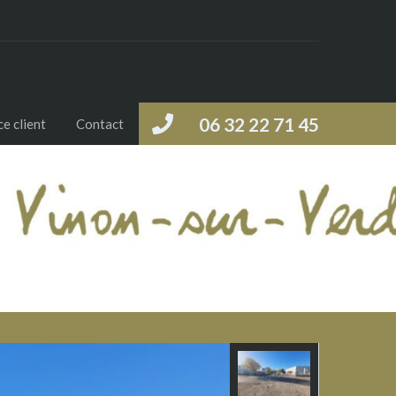
06 32 22 71 45
e client
Contact