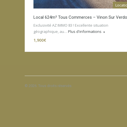
Locati
Local 624m² Tous Commerces – Vinon Sur Verd
Exclusivité AZ IMMO 83 ! Excellente situation
géographique, au…
Plus d'informations
1,900€
© 2026. Tous droits réservés.