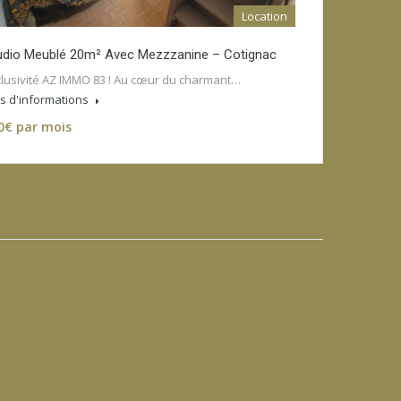
Location
udio Meublé 20m² Avec Mezzzanine – Cotignac
lusivité AZ IMMO 83 ! Au cœur du charmant…
s d'informations
0€ par mois