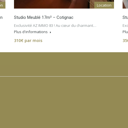
on
Location
on
Studio Meublé 17m² – Cotignac
St
Exclusivité AZ IMMO 83 ! Au cœur du charmant…
Exc
Plus d'informations
Plu
310€ par mois
35