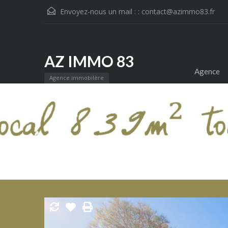
Envoyez-nous un mail : :
contact@azimmo83.fr
AZ IMMO 83
Agence
Agence immobilère