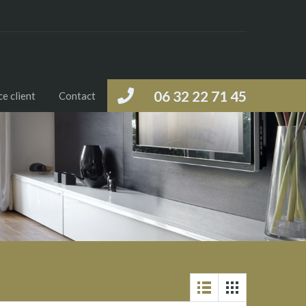
06 32 22 71 45
e client
Contact