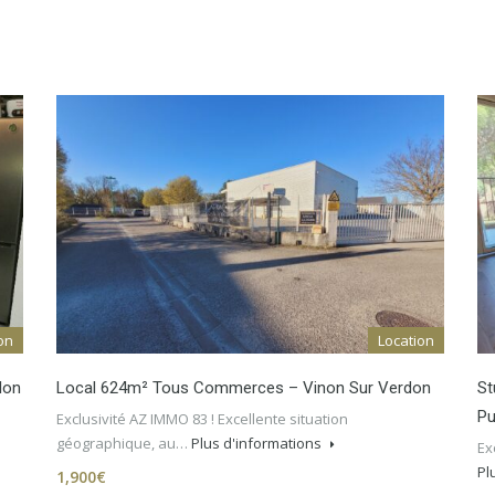
on
Location
lon
Local 624m² Tous Commerces – Vinon Sur Verdon
St
Pu
Exclusivité AZ IMMO 83 ! Excellente situation
géographique, au…
Plus d'informations
Ex
Pl
1,900€