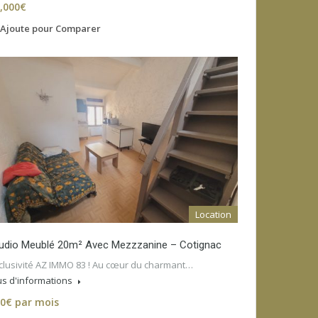
,000€
Ajoute pour Comparer
Location
udio Meublé 20m² Avec Mezzzanine – Cotignac
clusivité AZ IMMO 83 ! Au cœur du charmant…
us d'informations
0€ par mois