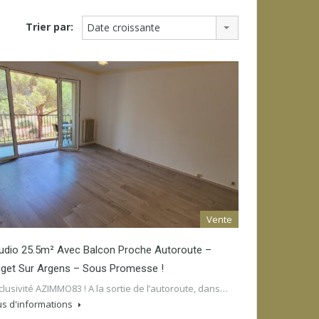
Trier par:
Date croissante
Vente
udio 25.5m² Avec Balcon Proche Autoroute –
get Sur Argens – Sous Promesse !
clusivité AZIMMO83 ! A la sortie de l’autoroute, dans…
us d'informations