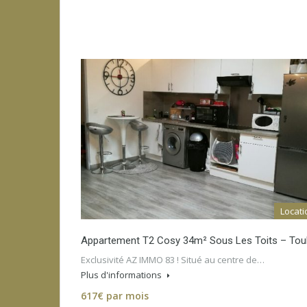
Locati
Appartement T2 Cosy 34m² Sous Les Toits – Tou
Exclusivité AZ IMMO 83 ! Situé au centre de…
Plus d'informations
617€ par mois