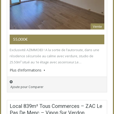
Vente
55,000€
Exclusivité AZIMMO83 ! A la sortie de l’autoroute, dans une
résidence sécurisée au calme avec verdure, studio de
25.50m² situé au 1e étage avec ascenseur.Le…
Plus d'informations
Ajoute pour Comparer
Local 839m² Tous Commerces – ZAC Le
Pas De Menc – Vinon Sur Verdon