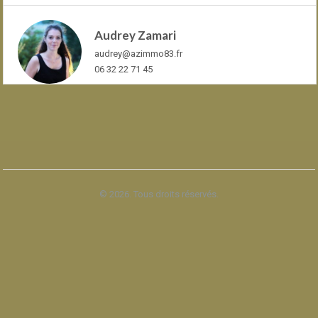
Audrey Zamari
audrey@azimmo83.fr
06 32 22 71 45
© 2026. Tous droits réservés.